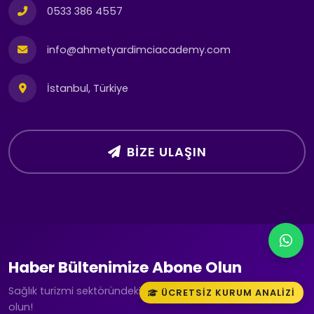
0533 386 4557
info@ahmetyardimciacademy.com
İstanbul, Türkiye
BIZE ULAŞIN
Haber Bültenimize Abone Olun
Sağlık turizmi sektöründeki son gelişmelerden haberdar
ÜCRETSIZ KURUM ANALIZI
olun!