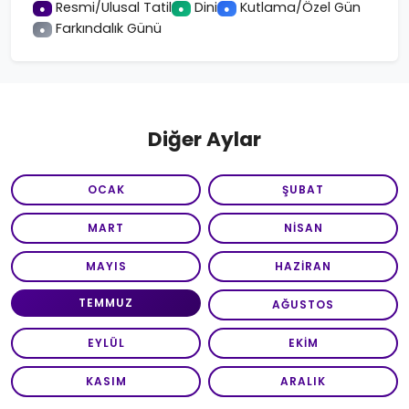
Resmi/Ulusal Tatil
Dini
Kutlama/Özel Gün
●
●
●
Farkındalık Günü
●
Diğer Aylar
OCAK
ŞUBAT
MART
NISAN
MAYIS
HAZIRAN
TEMMUZ
AĞUSTOS
EYLÜL
EKIM
KASIM
ARALIK