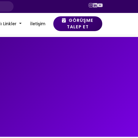
GÖRÜŞME
ı Linkler
İletişim
TALEP ET