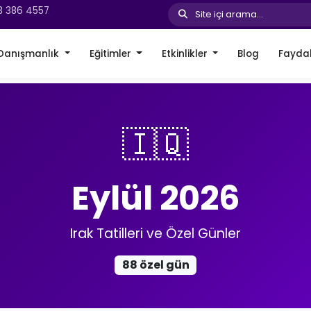
3 386 4557
Site içi arama...
Danışmanlık
Eğitimler
Etkinlikler
Blog
Faydal
🇮🇶
Eylül 2026
Irak Tatilleri ve Özel Günler
88 özel gün