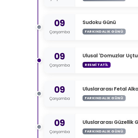
09
Sudoku Günü
FARKINDALIK GÜNÜ
Çarşamba
09
Ulusal 'Domuzlar Uçt
RESMI TATIL
Çarşamba
09
Uluslararası Fetal Alk
FARKINDALIK GÜNÜ
Çarşamba
09
Uluslararası Güzellik 
FARKINDALIK GÜNÜ
Çarşamba