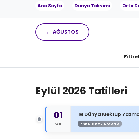
Ana Sayfa
Dünya Takvimi
Orta D
← AĞUSTOS
Filtre
Eylül 2026 Tatilleri
01
Dünya Mektup Yazm
FARKINDALIK GÜNÜ
Salı