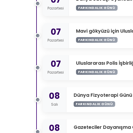
FARKINDALIK GÜNÜ
Pazartesi
07
Mavi gökyüzü için Ulus
FARKINDALIK GÜNÜ
Pazartesi
07
Uluslararası Polis İşbirl
FARKINDALIK GÜNÜ
Pazartesi
08
Dünya Fizyoterapi Günü
FARKINDALIK GÜNÜ
Salı
08
Gazeteciler Dayanışma