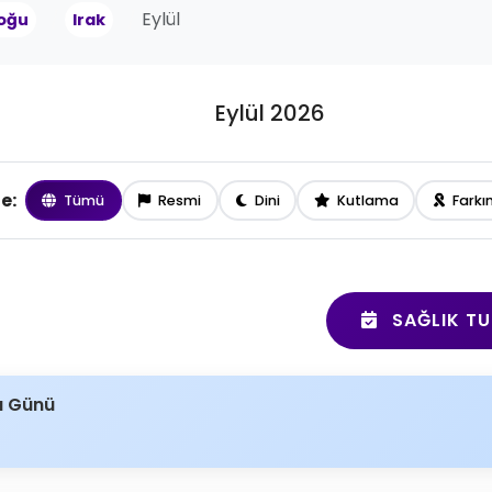
Eylül
oğu
Irak
Eylül 2026
le:
Tümü
Resmi
Dini
Kutlama
Farkı
SAĞLIK TU
a Günü