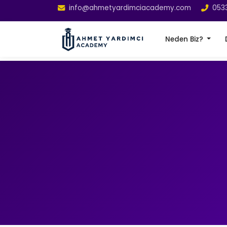
info@ahmetyardimciacademy.com
053
Neden Biz?