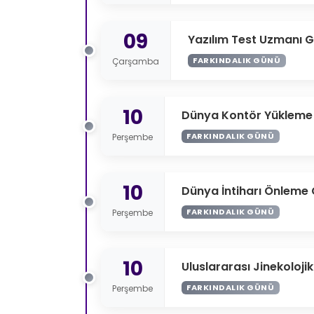
09
Yazılım Test Uzmanı 
FARKINDALIK GÜNÜ
Çarşamba
10
Dünya Kontör Yükleme
FARKINDALIK GÜNÜ
Perşembe
10
Dünya İntiharı Önleme
FARKINDALIK GÜNÜ
Perşembe
10
Uluslararası Jinekoloji
FARKINDALIK GÜNÜ
Perşembe