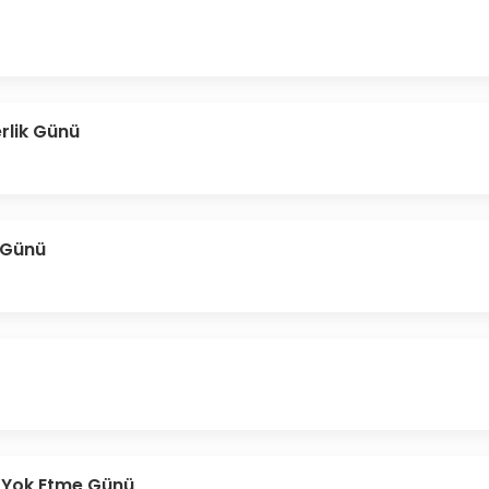
rlik Günü
 Günü
 Yok Etme Günü