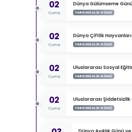
02
Dünya Gülümseme Gün
FARKINDALIK GÜNÜ
Cuma
02
Dünya Çiftlik Hayvanlar
FARKINDALIK GÜNÜ
Cuma
02
Uluslararası Sosyal Eğit
FARKINDALIK GÜNÜ
Cuma
02
Uluslararası Şiddetsizli
FARKINDALIK GÜNÜ
Cuma
03
Dünya Ayıklık Günü ve