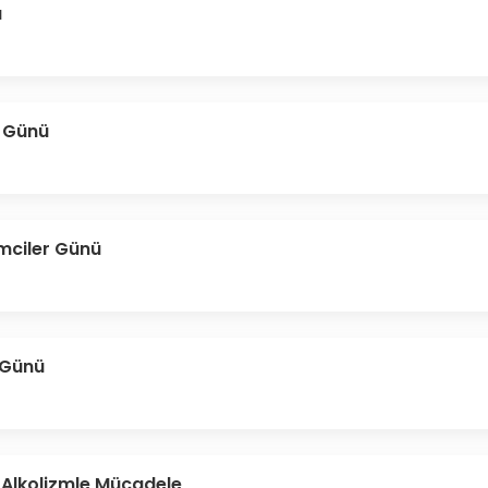
ü
ı Günü
imciler Günü
k Günü
 Alkolizmle Mücadele