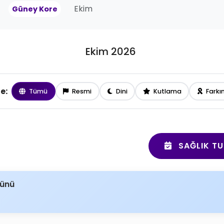
Ekim
Güney Kore
Ekim 2026
le:
Tümü
Resmi
Dini
Kutlama
Farkı
SAĞLIK TU
Günü