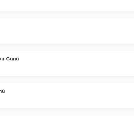
yır Günü
nü