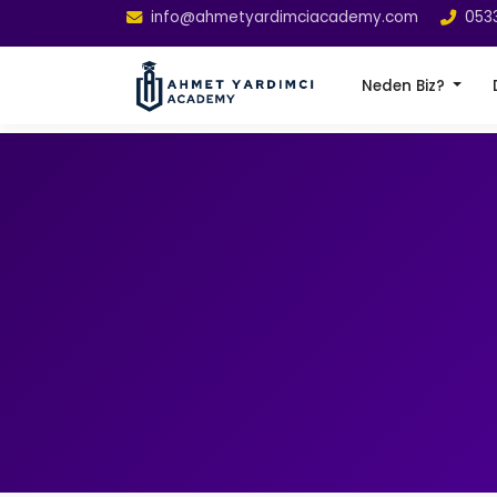
info@ahmetyardimciacademy.com
053
Neden Biz?