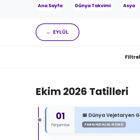
Ana Sayfa
Dünya Takvimi
Asya
← EYLÜL
Filtre
Ekim 2026 Tatilleri
01
Dünya Vejetaryen 
FARKINDALIK GÜNÜ
Perşembe