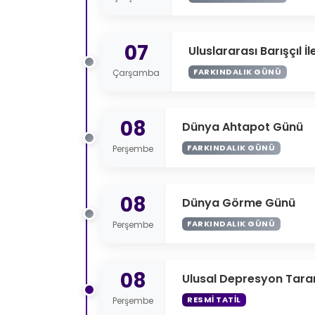
07
Uluslararası Barışçıl İ
FARKINDALIK GÜNÜ
Çarşamba
08
Dünya Ahtapot Günü
FARKINDALIK GÜNÜ
Perşembe
08
Dünya Görme Günü
FARKINDALIK GÜNÜ
Perşembe
08
Ulusal Depresyon Tar
RESMI TATIL
Perşembe