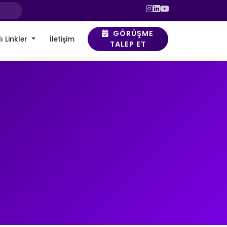
GÖRÜŞME
ı Linkler
İletişim
TALEP ET