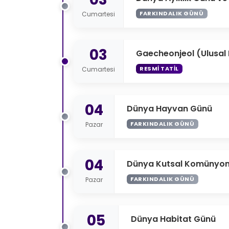
FARKINDALIK GÜNÜ
Cumartesi
03
Gaecheonjeol (Ulusal
RESMI TATIL
Cumartesi
04
Dünya Hayvan Günü
FARKINDALIK GÜNÜ
Pazar
04
Dünya Kutsal Komünyo
FARKINDALIK GÜNÜ
Pazar
05
Dünya Habitat Günü