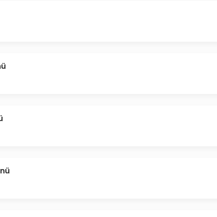
nü
ü
ünü