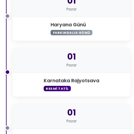
01
Pazar
Haryana Günü
FARKINDALIK GÜNÜ
01
Pazar
Karnataka Rajyotsava
RESMI TATIL
01
Pazar