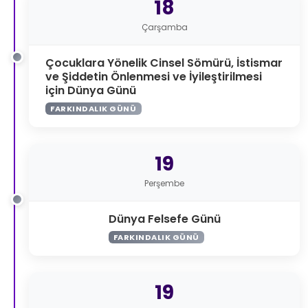
18
Çarşamba
Çocuklara Yönelik Cinsel Sömürü, İstismar
ve Şiddetin Önlenmesi ve İyileştirilmesi
için Dünya Günü
FARKINDALIK GÜNÜ
19
Perşembe
Dünya Felsefe Günü
FARKINDALIK GÜNÜ
19