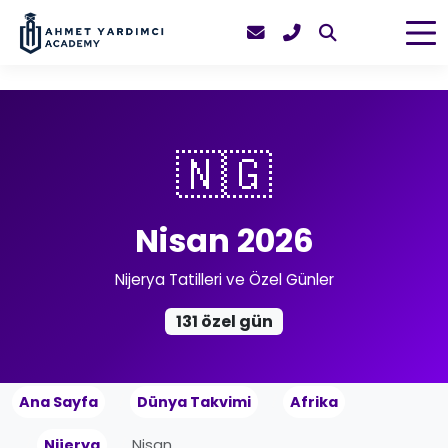
🇳🇬
Nisan 2026
Nijerya Tatilleri ve Özel Günler
131 özel gün
Ana Sayfa
Dünya Takvimi
Afrika
Nijerya
Nisan