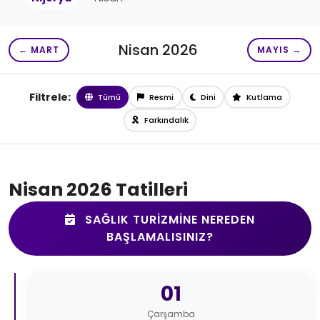
Nisan 2026
← MART
MAYIS →
Filtrele:
Tümü
Resmi
Dini
Kutlama
Farkındalık
Nisan 2026 Tatilleri
SAĞLIK TURIZMINE NEREDEN
BAŞLAMALISINIZ?
01
Çarşamba