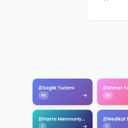
Saglik Turizmi
Ahmet Y
65
23
Hasta Memnuniyeti
Medikal 
7
7