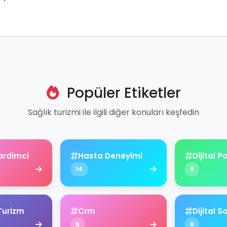
Popüler Etiketler
Sağlık turizmi ile ilgili diğer konuları keşfedin
ardimci
Hasta Deneyimi
Dijital 
14
9
Turizm
Crm
Dijital S
6
6