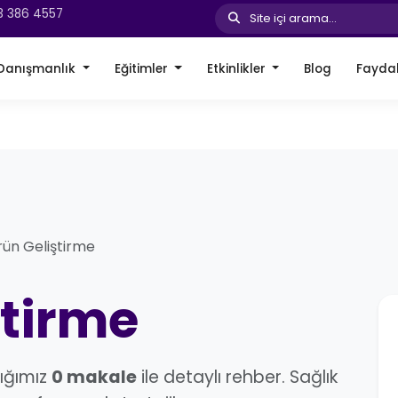
3 386 4557
Site içi arama...
Danışmanlık
Eğitimler
Etkinlikler
Blog
Faydal
rün Geliştirme
ştirme
ığımız
0 makale
ile detaylı rehber. Sağlık