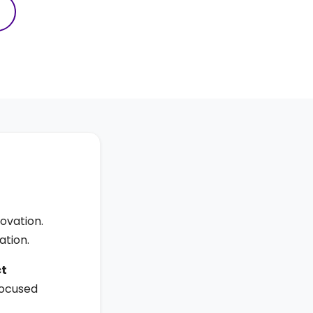
ovation.
tion.
t
focused