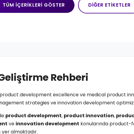
TÜM İÇERIKLERI GÖSTER
DIĞER ETIKETLER
Geliştirme Rehberi
product development excellence ve medical product inn
agement strategies ve innovation development optimiza
ide
product development
,
product innovation
,
produc
ent
ve
innovation development
konularında product-
yer almaktadır.