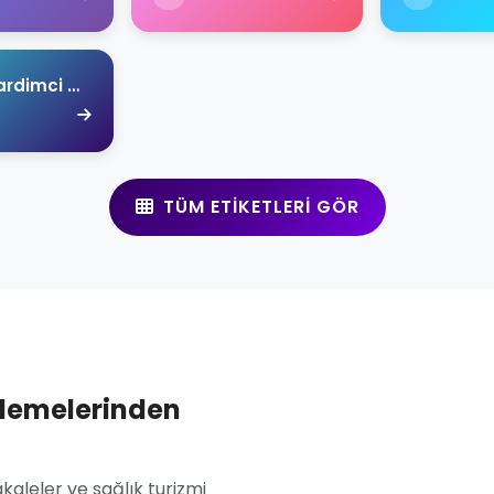
Ahmet Yardimci Academy
TÜM ETIKETLERI GÖR
llemelerinden
aleler ve sağlık turizmi