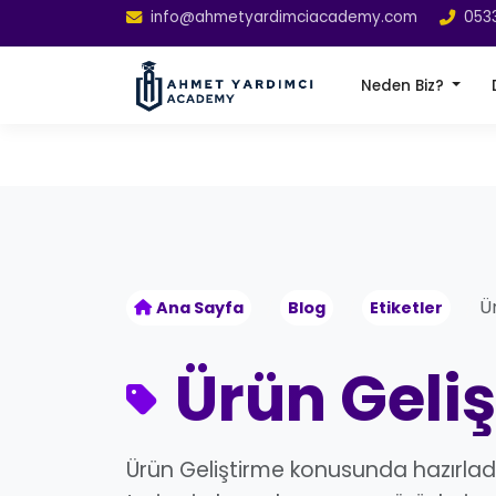
info@ahmetyardimciacademy.com
053
Neden Biz?
Ü
Ana Sayfa
Blog
Etiketler
Ürün Geli
Ürün Geliştirme konusunda hazırlad