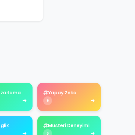
Pazarlama
Yapay Zeka
9
aglik
Musteri Deneyimi
6