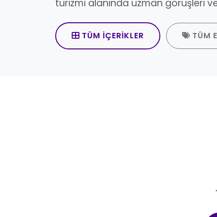
turizmi alanında uzman görüşleri ve 
TÜM İÇERIKLER
TÜM E