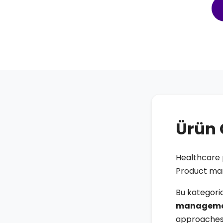
Ürün 
Healthcare 
Product man
Bu kategor
managem
approaches 