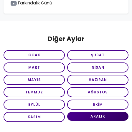
Farkındalık Günü
●
Diğer Aylar
OCAK
ŞUBAT
MART
NISAN
MAYIS
HAZIRAN
TEMMUZ
AĞUSTOS
EYLÜL
EKIM
ARALIK
KASIM