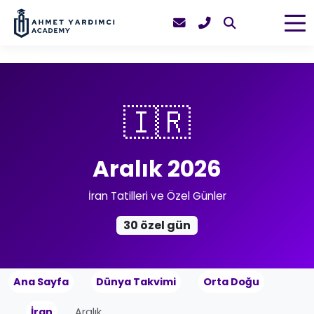
🇮🇷
Aralık 2026
İran Tatilleri ve Özel Günler
30 özel gün
Ana Sayfa
Dünya Takvimi
Orta Doğu
İran
Aralık