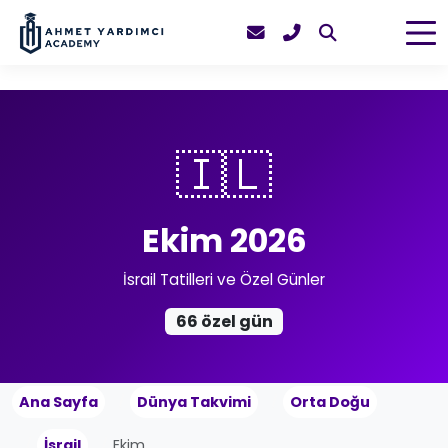
🇮🇱
Ekim 2026
İsrail Tatilleri ve Özel Günler
66 özel gün
Ana Sayfa
Dünya Takvimi
Orta Doğu
İsrail
Ekim