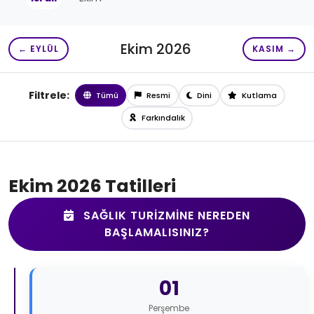
Ekim 2026
← EYLÜL
KASIM →
Filtrele:
Tümü
Resmi
Dini
Kutlama
Farkındalık
Ekim 2026 Tatilleri
SAĞLIK TURIZMINE NEREDEN
BAŞLAMALISINIZ?
01
Perşembe