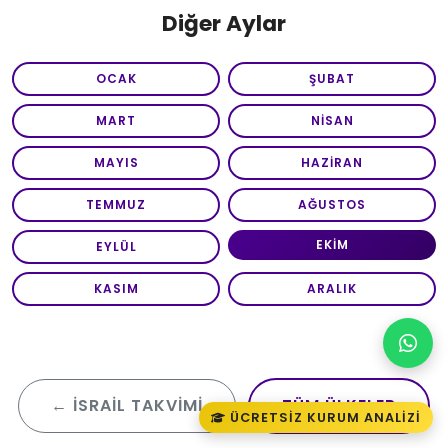
Diğer Aylar
OCAK
ŞUBAT
MART
NISAN
MAYIS
HAZIRAN
TEMMUZ
AĞUSTOS
EKIM
EYLÜL
KASIM
ARALIK
← İSRAIL TAKVIMI
TÜM ÜLKELER
ÜCRETSIZ KURUM ANALIZI