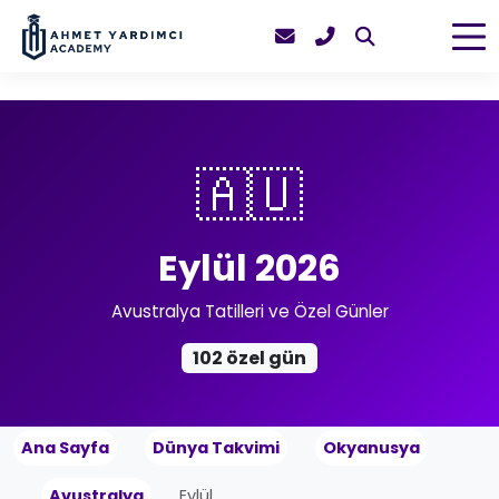
🇦🇺
Eylül 2026
Avustralya Tatilleri ve Özel Günler
102 özel gün
Ana Sayfa
Dünya Takvimi
Okyanusya
Avustralya
Eylül