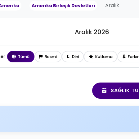
Aralık
Amerika
Amerika Birleşik Devletleri
Aralık 2026
le:
Tümü
Resmi
Dini
Kutlama
Farkı
SAĞLIK TU