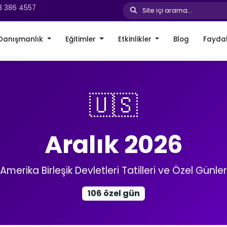
3 386 4557
Site içi arama...
Danışmanlık
Eğitimler
Etkinlikler
Blog
Faydal
🇺🇸
Aralık 2026
Amerika Birleşik Devletleri Tatilleri ve Özel Günler
106 özel gün