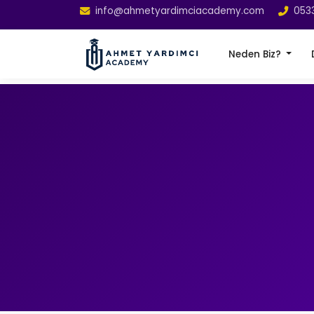
info@ahmetyardimciacademy.com
053
Neden Biz?