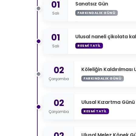
01
Sanatsız Gün
FARKINDALIK GÜNÜ
Salı
01
Ulusal naneli çikolata 
RESMI TATIL
Salı
02
Köleliğin Kaldırılması
FARKINDALIK GÜNÜ
Çarşamba
02
Ulusal Kızartma Günü
RESMI TATIL
Çarşamba
02
Ulusal Melez Köpek G