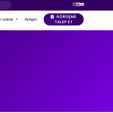
GÖRÜŞME
ı Linkler
İletişim
TALEP ET