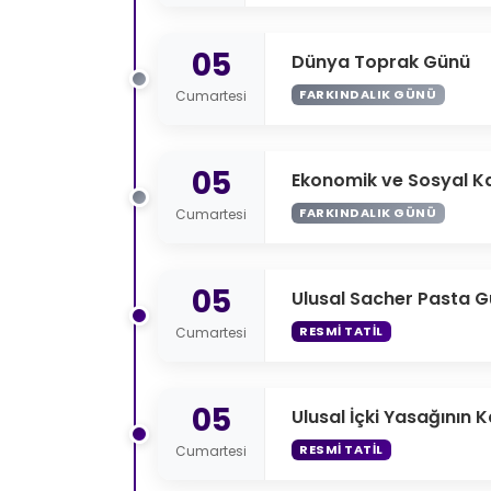
05
Dünya Toprak Günü
FARKINDALIK GÜNÜ
Cumartesi
05
Ekonomik ve Sosyal Ka
FARKINDALIK GÜNÜ
Cumartesi
05
Ulusal Sacher Pasta 
RESMI TATIL
Cumartesi
05
Ulusal İçki Yasağının K
RESMI TATIL
Cumartesi