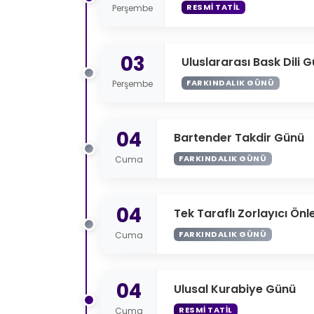
RESMI TATIL
Perşembe
03
Uluslararası Bask Dili 
FARKINDALIK GÜNÜ
Perşembe
04
Bartender Takdir Günü
FARKINDALIK GÜNÜ
Cuma
04
Tek Taraflı Zorlayıcı Ön
FARKINDALIK GÜNÜ
Cuma
04
Ulusal Kurabiye Günü
RESMI TATIL
Cuma