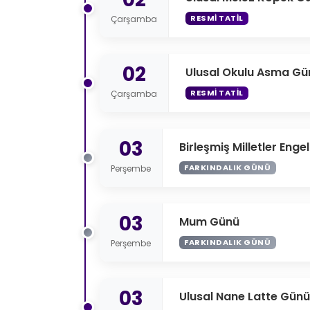
RESMI TATIL
Çarşamba
02
Ulusal Okulu Asma Gü
RESMI TATIL
Çarşamba
03
Birleşmiş Milletler Enge
FARKINDALIK GÜNÜ
Perşembe
03
Mum Günü
FARKINDALIK GÜNÜ
Perşembe
03
Ulusal Nane Latte Günü