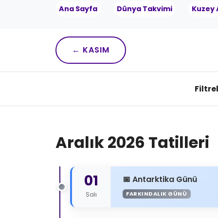
Ana Sayfa
Dünya Takvimi
Kuzey 
← KASIM
Filtre
Aralık 2026 Tatilleri
01
Antarktika Günü
FARKINDALIK GÜNÜ
Salı