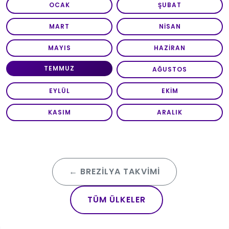
OCAK
ŞUBAT
MART
NISAN
MAYIS
HAZIRAN
TEMMUZ
AĞUSTOS
EYLÜL
EKIM
KASIM
ARALIK
← BREZILYA TAKVIMI
TÜM ÜLKELER