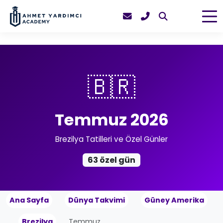
🇧🇷
Temmuz 2026
Brezilya Tatilleri ve Özel Günler
63 özel gün
Ana Sayfa
Dünya Takvimi
Güney Amerika
Brezilya
Temmuz