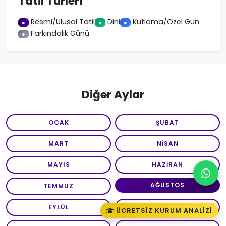
Tatil Türleri
Resmi/Ulusal Tatil
Dini
Kutlama/Özel Gün
●
●
●
Farkındalık Günü
●
Diğer Aylar
OCAK
ŞUBAT
MART
NISAN
MAYIS
HAZIRAN
AĞUSTOS
TEMMUZ
EYLÜL
EKIM
ÜCRETSIZ KURUM ANALIZI