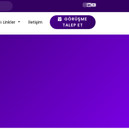
GÖRÜŞME
ı Linkler
İletişim
TALEP ET