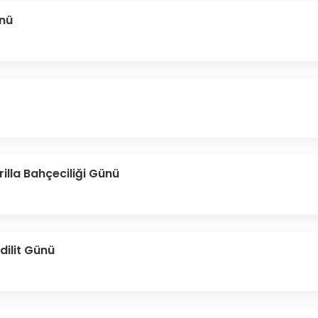
nü
illa Bahçeciliği Günü
ilit Günü