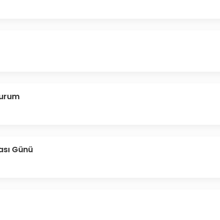
 Durum
ası Günü