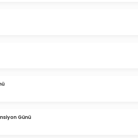
nü
ansiyon Günü