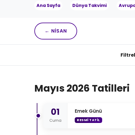
Ana Sayfa
Dünya Takvimi
Avrup
← NISAN
Filtre
Mayıs 2026 Tatilleri
01
Emek Günü
RESMI TATIL
Cuma