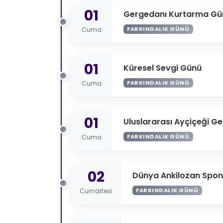
01
Gergedanı Kurtarma Gü
FARKINDALIK GÜNÜ
Cuma
01
Küresel Sevgi Günü
FARKINDALIK GÜNÜ
Cuma
01
Uluslararası Ayçiçeği Ger
FARKINDALIK GÜNÜ
Cuma
02
Dünya Ankilozan Spond
FARKINDALIK GÜNÜ
Cumartesi