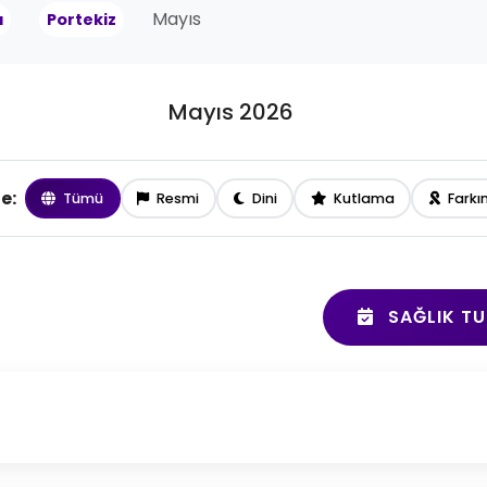
Mayıs
a
Portekiz
Mayıs 2026
le:
Tümü
Resmi
Dini
Kutlama
Farkı
SAĞLIK TU