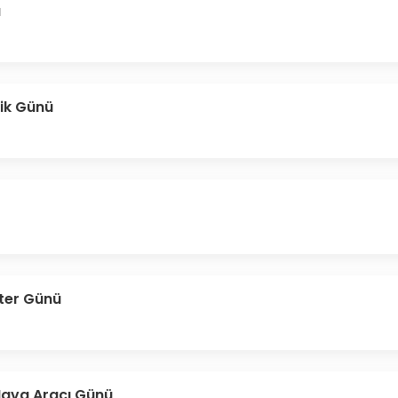
ü
ik Günü
tter Günü
 Hava Aracı Günü