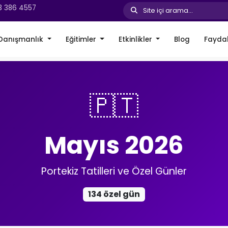
3 386 4557
Site içi arama...
Danışmanlık
Eğitimler
Etkinlikler
Blog
Faydal
🇵🇹
Mayıs 2026
Portekiz Tatilleri ve Özel Günler
134 özel gün