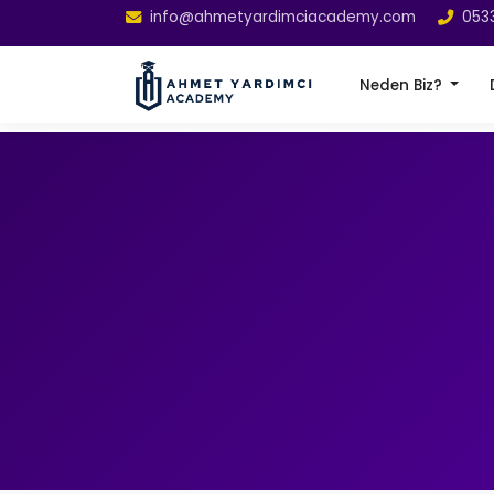
info@ahmetyardimciacademy.com
053
Neden Biz?