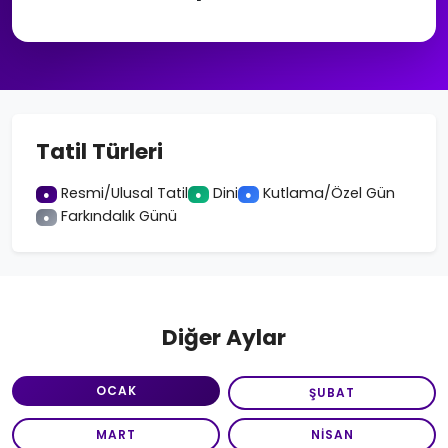
Tatil Türleri
Resmi/Ulusal Tatil
Dini
Kutlama/Özel Gün
●
●
●
Farkındalık Günü
●
Diğer Aylar
OCAK
ŞUBAT
MART
NISAN