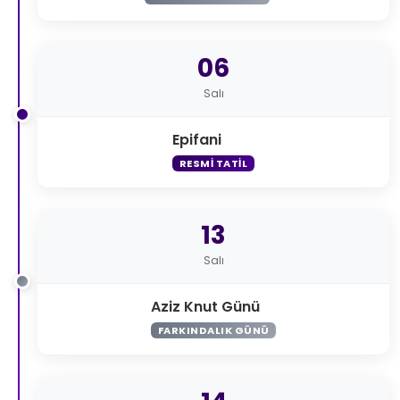
06
Salı
Epifani
RESMI TATIL
13
Salı
Aziz Knut Günü
FARKINDALIK GÜNÜ