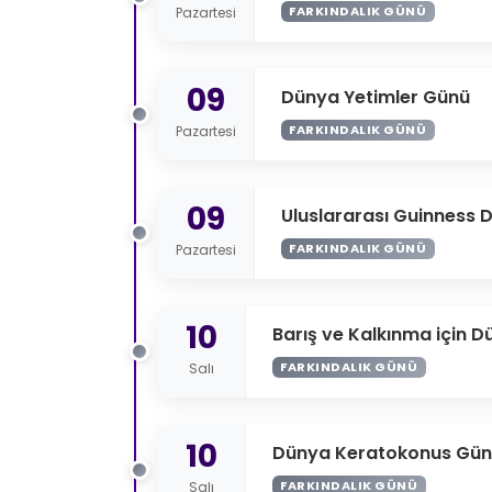
FARKINDALIK GÜNÜ
Pazartesi
09
Dünya Yetimler Günü
FARKINDALIK GÜNÜ
Pazartesi
09
Uluslararası Guinness 
FARKINDALIK GÜNÜ
Pazartesi
10
Barış ve Kalkınma için D
FARKINDALIK GÜNÜ
Salı
10
Dünya Keratokonus Gü
FARKINDALIK GÜNÜ
Salı