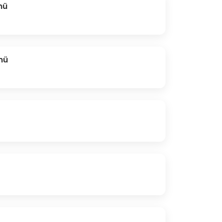
nü
nü