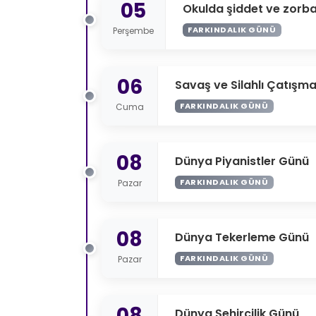
05
Okulda şiddet ve zorba
FARKINDALIK GÜNÜ
Perşembe
06
Savaş ve Silahlı Çatışm
FARKINDALIK GÜNÜ
Cuma
08
Dünya Piyanistler Günü
FARKINDALIK GÜNÜ
Pazar
08
Dünya Tekerleme Günü
FARKINDALIK GÜNÜ
Pazar
08
Dünya Şehircilik Günü