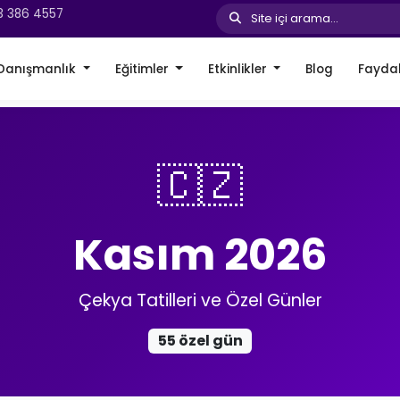
3 386 4557
Site içi arama...
Danışmanlık
Eğitimler
Etkinlikler
Blog
Faydal
🇨🇿
Kasım 2026
Çekya Tatilleri ve Özel Günler
55 özel gün