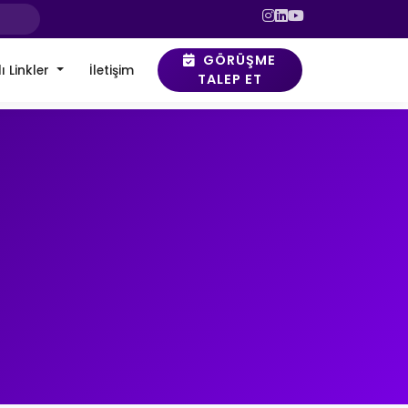
GÖRÜŞME
ı Linkler
İletişim
TALEP ET