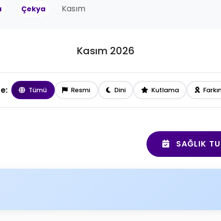
Kasım
a
Çekya
Kasım 2026
le:
Tümü
Resmi
Dini
Kutlama
Farkı
SAĞLIK TU