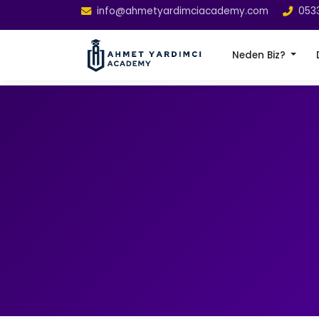
info@ahmetyardimciacademy.com
053
Neden Biz?