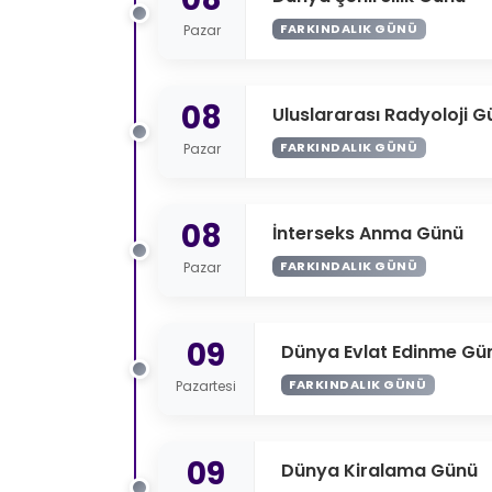
FARKINDALIK GÜNÜ
Pazar
08
Uluslararası Radyoloji G
FARKINDALIK GÜNÜ
Pazar
08
İnterseks Anma Günü
FARKINDALIK GÜNÜ
Pazar
09
Dünya Evlat Edinme Gü
FARKINDALIK GÜNÜ
Pazartesi
09
Dünya Kiralama Günü