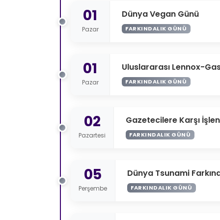
01
Dünya Vegan Günü
FARKINDALIK GÜNÜ
Pazar
01
Uluslararası Lennox-Ga
FARKINDALIK GÜNÜ
Pazar
02
Gazetecilere Karşı İşle
FARKINDALIK GÜNÜ
Pazartesi
05
Dünya Tsunami Farkınd
FARKINDALIK GÜNÜ
Perşembe