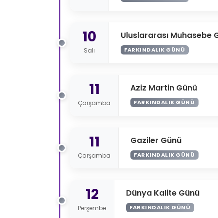
10
Uluslararası Muhasebe 
FARKINDALIK GÜNÜ
Salı
11
Aziz Martin Günü
FARKINDALIK GÜNÜ
Çarşamba
11
Gaziler Günü
FARKINDALIK GÜNÜ
Çarşamba
12
Dünya Kalite Günü
FARKINDALIK GÜNÜ
Perşembe