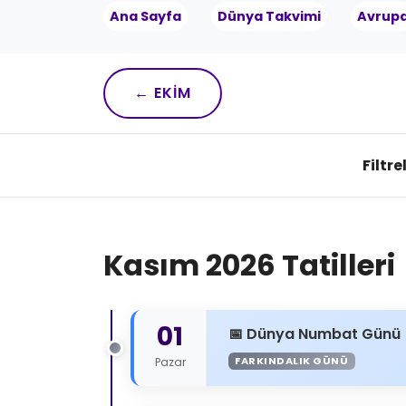
Ana Sayfa
Dünya Takvimi
Avrup
← EKIM
Filtre
Kasım 2026 Tatilleri
01
Dünya Numbat Günü
FARKINDALIK GÜNÜ
Pazar