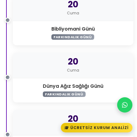
20
Cuma
Bibliyomani Günü
FARKINDALIK GÜNÜ
20
Cuma
Dünya Ağız Sağlığı Günü
FARKINDALIK GÜNÜ
20
Cuma
ÜCRETSIZ KURUM ANALIZI