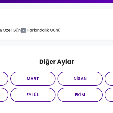
/Özel Gün
Farkındalık Günü
●
Diğer Aylar
MART
NISAN
EYLÜL
EKIM