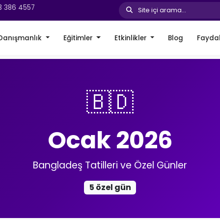
3 386 4557
Site içi arama...
Danışmanlık
Eğitimler
Etkinlikler
Blog
Faydal
🇧🇩
Ocak 2026
Bangladeş Tatilleri ve Özel Günler
5 özel gün