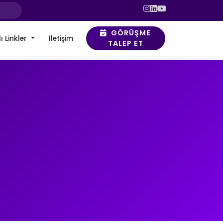
GÖRÜŞME
ı Linkler
İletişim
TALEP ET