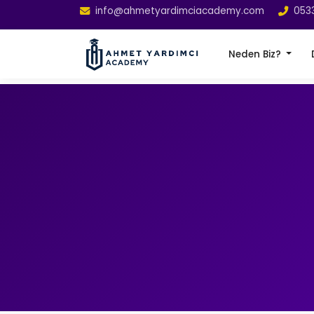
info@ahmetyardimciacademy.com
053
Neden Biz?