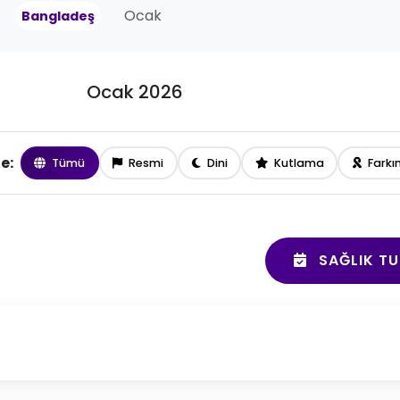
Ocak
Bangladeş
Ocak 2026
le:
Tümü
Resmi
Dini
Kutlama
Farkı
SAĞLIK TU