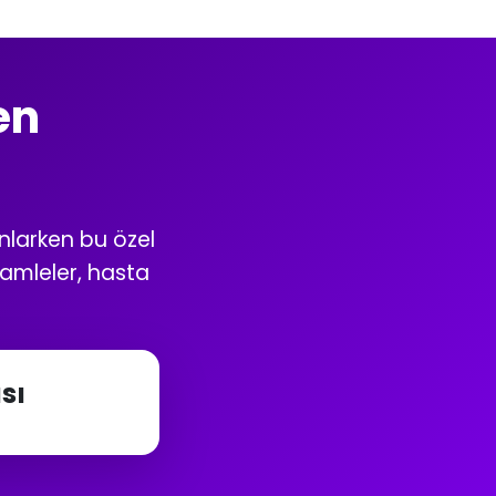
en
nlarken bu özel
hamleler, hasta
sı