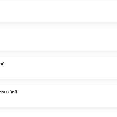
ünü
ası Günü