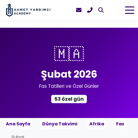
🇲🇦
Şubat 2026
Fas Tatilleri ve Özel Günler
53 özel gün
Ana Sayfa
Dünya Takvimi
Afrika
Fas
Şubat