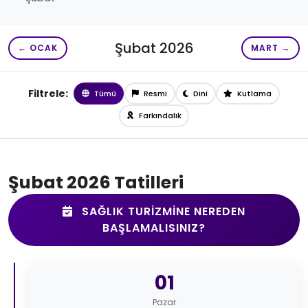
Şubat 2026
← OCAK
MART →
Filtrele:
Tümü
Resmi
Dini
Kutlama
Farkındalık
Şubat 2026 Tatilleri
SAĞLIK TURIZMINE NEREDEN
BAŞLAMALISINIZ?
01
Pazar