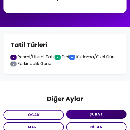
Tatil Türleri
Resmi/Ulusal Tatil
Dini
Kutlama/Özel Gün
●
●
●
Farkındalık Günü
●
Diğer Aylar
ŞUBAT
OCAK
MART
NISAN