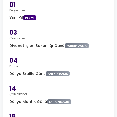
01
Perşembe
Yeni Yıl
RESMI
03
Cumartesi
Diyanet İşleri Bakanlığı Günü
FARKINDALIK
04
Pazar
Dünya Braille Günü
FARKINDALIK
14
Çarşamba
Dünya Mantık Günü
FARKINDALIK
15