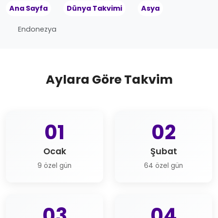
Ana Sayfa
Dünya Takvimi
Asya
Endonezya
Aylara Göre Takvim
01
02
Ocak
Şubat
9 özel gün
64 özel gün
03
04