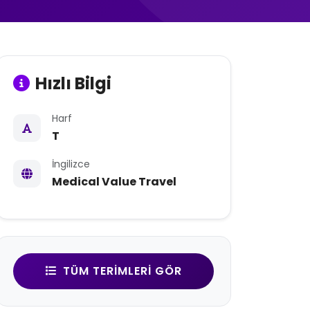
Hızlı Bilgi
Harf
T
İngilizce
Medical Value Travel
TÜM TERIMLERI GÖR