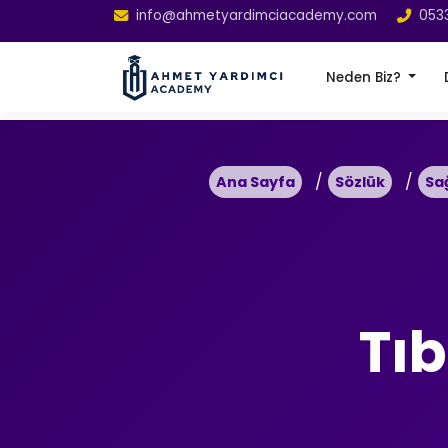
info@ahmetyardimciacademy.com
053
Neden Biz?
Ana Sayfa
Sözlük
Sa
Tı