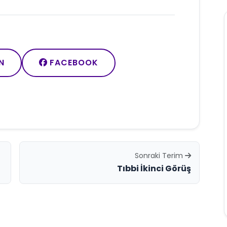
N
FACEBOOK
Sonraki Terim
Tıbbi İkinci Görüş