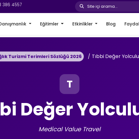
3 386 4557
Site içi arama...
Danışmanlık
Eğitimler
Etkinlikler
Blog
Faydal
Tıbbi Değer Yolcul
ğlık Turizmi Terimleri Sözlüğü 2026
T
bbi Değer Yolcul
Medical Value Travel