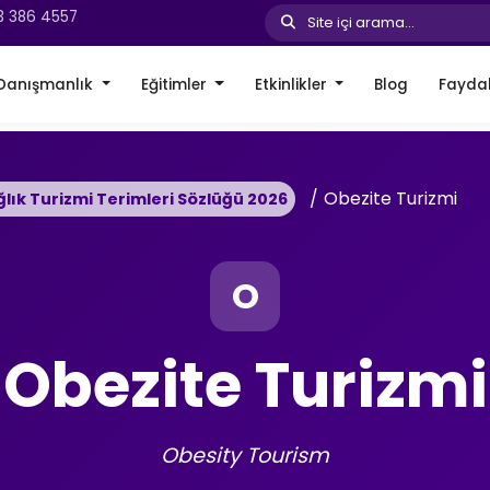
3 386 4557
Site içi arama...
Danışmanlık
Eğitimler
Etkinlikler
Blog
Faydal
Obezite Turizmi
ğlık Turizmi Terimleri Sözlüğü 2026
O
Obezite Turizmi
Obesity Tourism