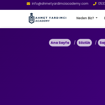
info@ahmetyardimciacademy.com
053
Neden Biz?
Ana Sayfa
Sözlük
Sa