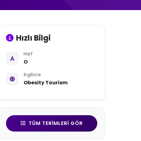
Hızlı Bilgi
Harf
O
İngilizce
Obesity Tourism
TÜM TERIMLERI GÖR