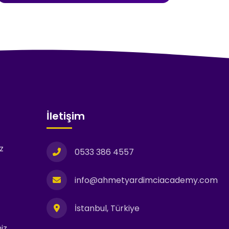
İletişim
z
0533 386 4557
info@ahmetyardimciacademy.com
İstanbul, Türkiye
iz