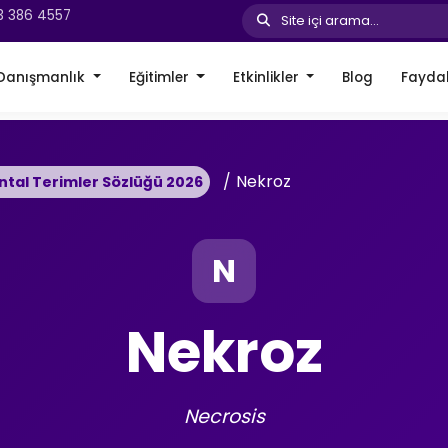
3 386 4557
Site içi arama...
Danışmanlık
Eğitimler
Etkinlikler
Blog
Faydal
Nekroz
ntal Terimler Sözlüğü 2026
N
Nekroz
Necrosis