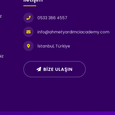
z
0533 386 4557
info@ahmetyardimciacademy.com
İstanbul, Türkiye
iz
BIZE ULAŞIN