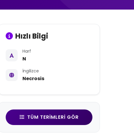
Hızlı Bilgi
Harf
N
İngilizce
Necrosis
TÜM TERIMLERI GÖR