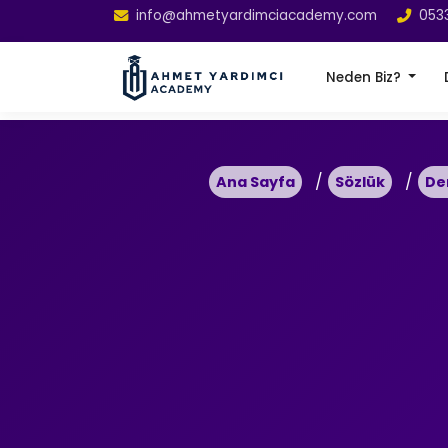
info@ahmetyardimciacademy.com
053
Neden Biz?
Ana Sayfa
Sözlük
De