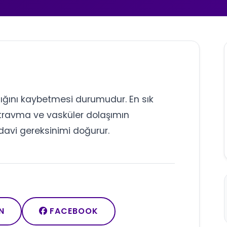
lığını kaybetmesi durumudur. En sık
, travma ve vasküler dolaşımın
edavi gereksinimi doğurur.
N
FACEBOOK