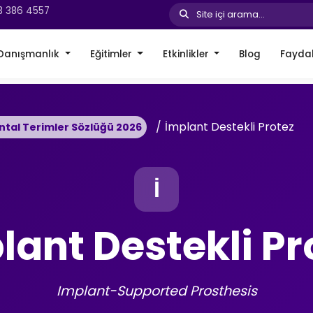
3 386 4557
Site içi arama...
Danışmanlık
Eğitimler
Etkinlikler
Blog
Faydal
İmplant Destekli Protez
ntal Terimler Sözlüğü 2026
İ
lant Destekli Pr
Implant-Supported Prosthesis