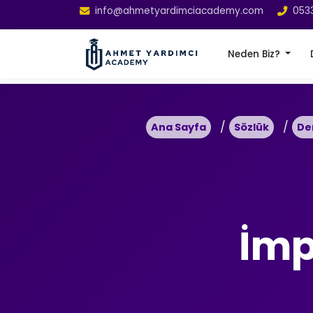
info@ahmetyardimciacademy.com
053
Neden Biz?
Ana Sayfa
Sözlük
De
İmp