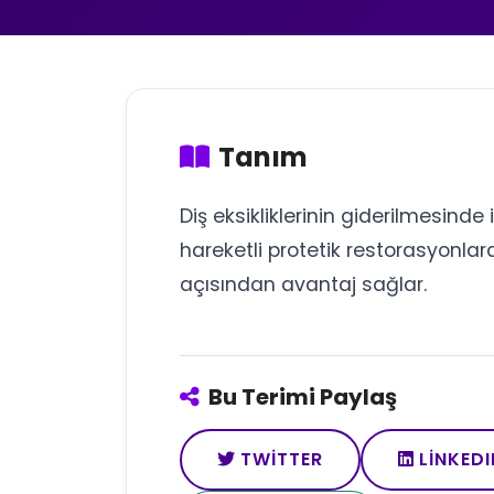
Tanım
Diş eksikliklerinin giderilmesind
hareketli protetik restorasyonlar
açısından avantaj sağlar.
Bu Terimi Paylaş
TWITTER
LINKEDI