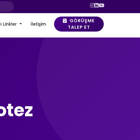
GÖRÜŞME
ı Linkler
İletişim
TALEP ET
otez