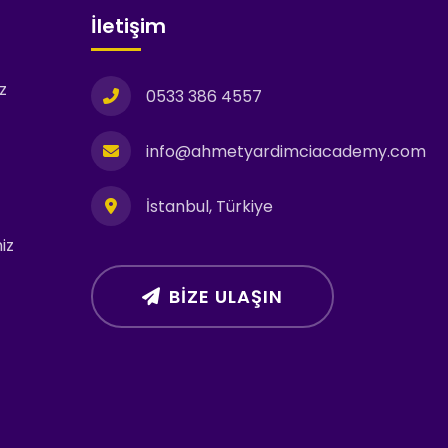
İletişim
z
0533 386 4557
info@ahmetyardimciacademy.com
İstanbul, Türkiye
iz
BIZE ULAŞIN