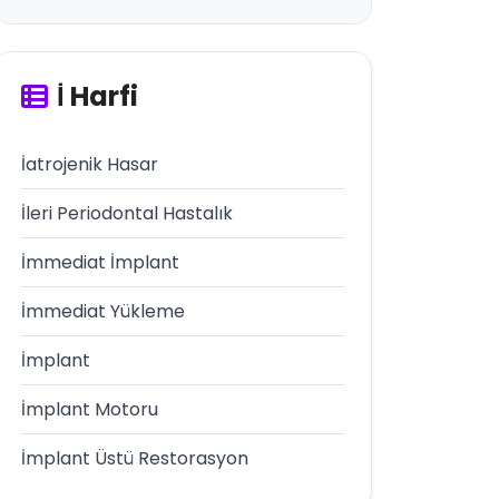
İ Harfi
İatrojenik Hasar
İleri Periodontal Hastalık
İmmediat İmplant
İmmediat Yükleme
İmplant
İmplant Motoru
İmplant Üstü Restorasyon