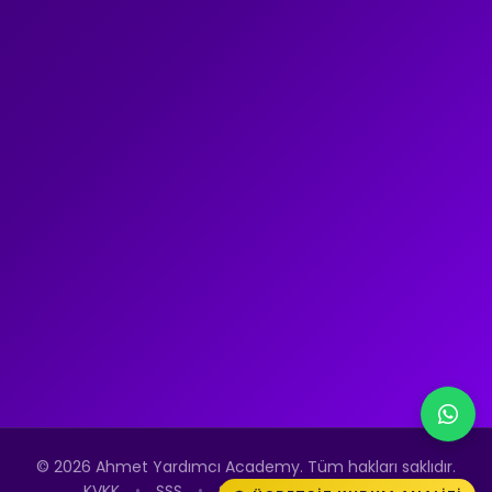
© 2026 Ahmet Yardımcı Academy. Tüm hakları saklıdır.
KVKK
•
SSS
•
Sitemap.xml
•
LLMs.txt