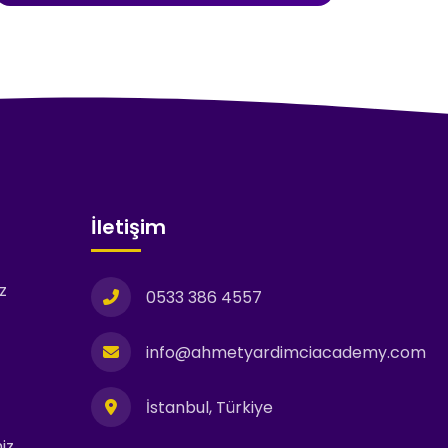
İletişim
z
0533 386 4557
info@ahmetyardimciacademy.com
İstanbul, Türkiye
iz