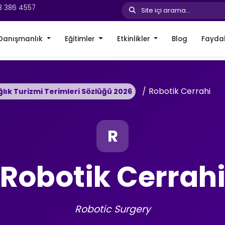
3 386 4557
Site içi arama...
Danışmanlık
Eğitimler
Etkinlikler
Blog
Faydal
Robotik Cerrahi
ğlık Turizmi Terimleri Sözlüğü 2026
R
Robotik Cerrah
Robotic Surgery