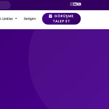
GÖRÜŞME
ı Linkler
İletişim
TALEP ET
i