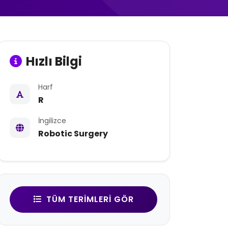
Hızlı Bilgi
Harf
R
İngilizce
Robotic Surgery
TÜM TERIMLERI GÖR