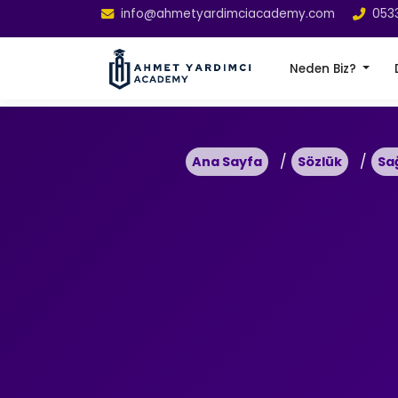
info@ahmetyardimciacademy.com
053
Neden Biz?
Ana Sayfa
Sözlük
Sa