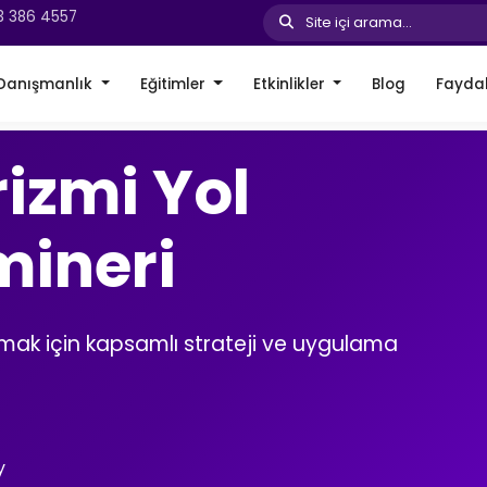
3 386 4557
Site içi arama...
Danışmanlık
Eğitimler
Etkinlikler
Blog
Faydal
rizmi Yol
mineri
olmak için kapsamlı strateji ve uygulama
y