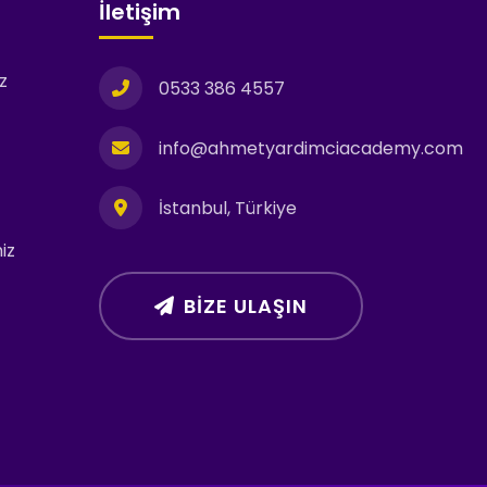
İletişim
z
0533 386 4557
info@ahmetyardimciacademy.com
İstanbul, Türkiye
iz
BIZE ULAŞIN