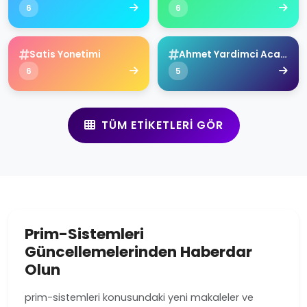
6
6
Satis Yonetimi
Ahmet Yardimci Academy
6
5
TÜM ETIKETLERI GÖR
Prim-Sistemleri
Güncellemelerinden Haberdar
Olun
prim-sistemleri konusundaki yeni makaleler ve