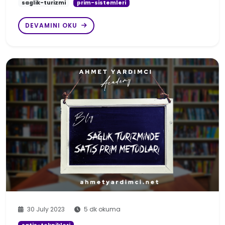
saglik-turizmi
prim-sistemleri
DEVAMINI OKU
30 July 2023
5 dk okuma