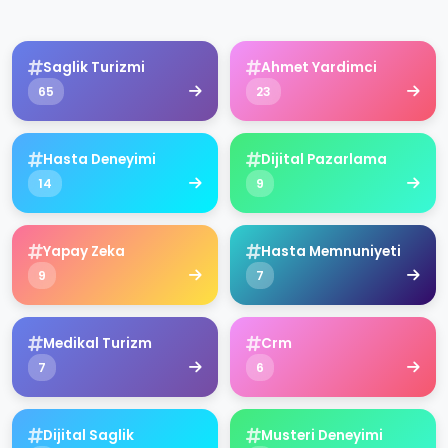
Saglik Turizmi
Ahmet Yardimci
65
23
Hasta Deneyimi
Dijital Pazarlama
14
9
Yapay Zeka
Hasta Memnuniyeti
9
7
Medikal Turizm
Crm
7
6
Dijital Saglik
Musteri Deneyimi